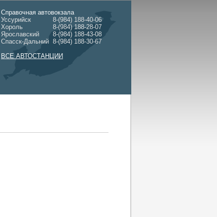
Справочная автовокзала
Уссурийск
8-(984) 188-40-06
Хороль
8-(984) 188-28-07
Ярославский
8-(984) 188-43-08
Спасск-Дальний
8-(984) 188-30-67
ВСЕ АВТОСТАНЦИИ