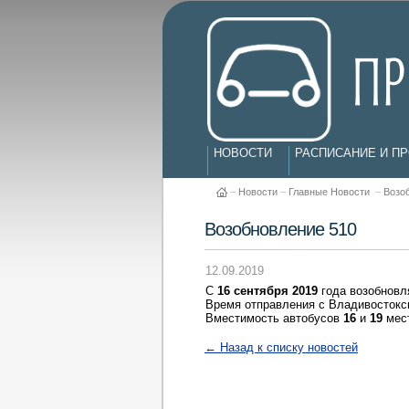
НОВОСТИ
РАСПИСАНИЕ И П
–
Новости
–
Главные Новости
–
Возо
Возобновление 510
12.09.2019
С
16 сентября 2019
года возобнов
Время отправления с Владивосток
Вместимость автобусов
16
и
19
мест
← Назад к списку новостей