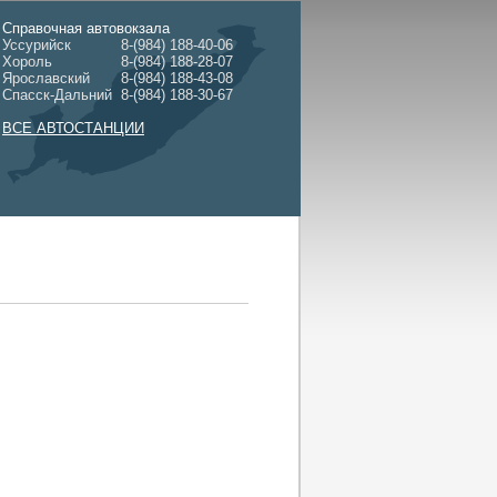
Справочная автовокзала
Уссурийск
8-(984) 188-40-06
Хороль
8-(984) 188-28-07
Ярославский
8-(984) 188-43-08
Спасск-Дальний
8-(984) 188-30-67
ВСЕ АВТОСТАНЦИИ