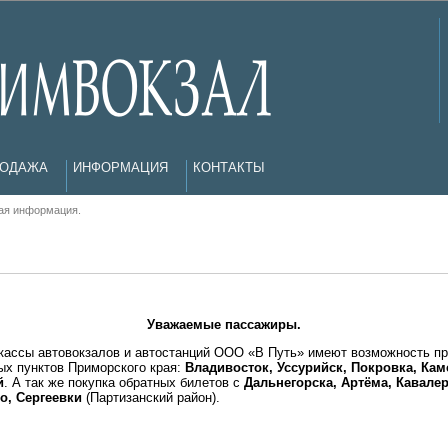
РОДАЖА
ИНФОРМАЦИЯ
КОНТАКТЫ
ая информация.
Уважаемые пассажиры.
кассы автовокзалов и автостанций ООО «В Путь» имеют возможность п
ых пунктов Приморского края:
Владивосток, Уссурийск, Покровка, Кам
й
. А так же покупка обратных билетов с
Дальнегорска, Артёма, Кавале
о, Сергеевки
(Партизанский район).