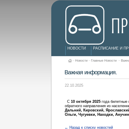
НОВОСТИ
РАСПИСАНИЕ И П
–
Новости
–
Главные Новости
–
Важн
Важная информация.
22.10.2025
С
10 октября 2025
года билетные 
обратного направления из населенн
Дальний, Кировский, Ярославски
Ольги, Чугуевки, Находки, Анучин
← Назад к списку новостей