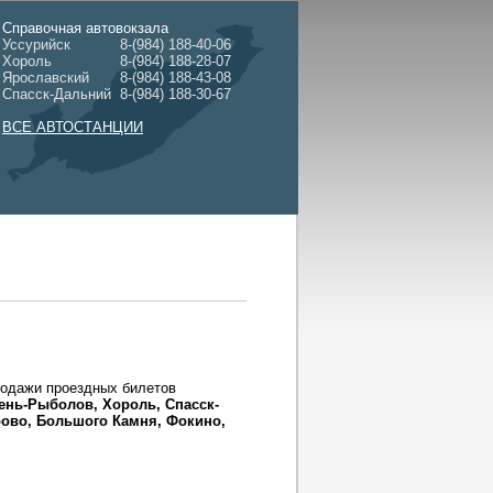
Справочная автовокзала
Уссурийск
8-(984) 188-40-06
Хороль
8-(984) 188-28-07
Ярославский
8-(984) 188-43-08
Спасск-Дальний
8-(984) 188-30-67
ВСЕ АВТОСТАНЦИИ
родажи проездных билетов
ень-Рыболов, Хороль, Спасск-
рово, Большого Камня, Фокино,